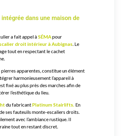
té intégrée dans une maison de
lier a fait appel à
SÉMA
pour
calier droit intérieur à Aubignas
. Le
étage tout en respectant le cachet
ne.
en pierres apparentes, constitue un élément
u intégrer harmonieusement l’appareil à
 est fixé au plus près des marches afin de
érer l’esthétique du lieu.
ght
du fabricant
Platinum Stairlifts
.
En
 de ses fauteuils monte-escaliers droits.
ement avec l’ambiance rustique. Il
ine tout en restant discret.