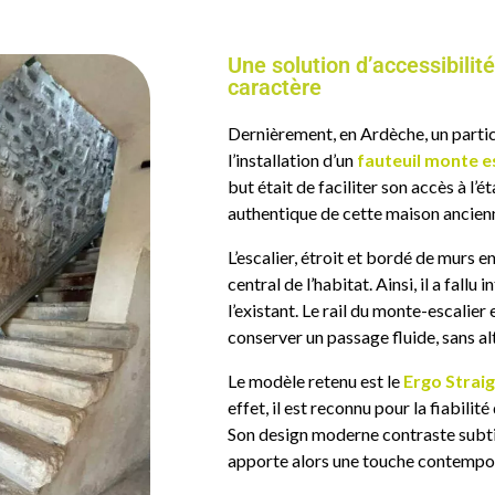
Une solution d’accessibili
caractère
Dernièrement, en Ardèche, un particu
l’installation d’un
fauteuil monte es
but était de faciliter son accès à l’
authentique de cette maison ancien
L’escalier, étroit et bordé de murs 
central de l’habitat. Ainsi, il a fall
l’existant. Le rail du monte-escalier
conserver un passage fluide, sans alt
Le modèle retenu est le
Ergo Strai
effet, il est
reconnu pour la fiabilité
Son design moderne contraste subtil
apporte alors une touche contempora