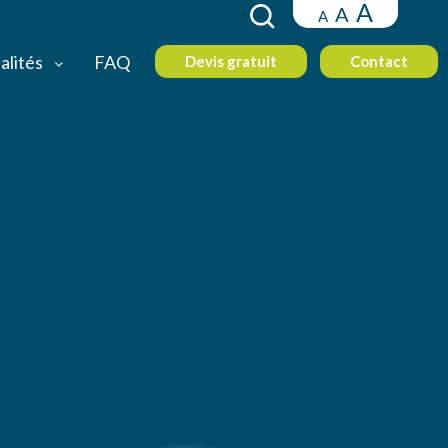
A
A
A
alités
FAQ
Devis gratuit
Contact