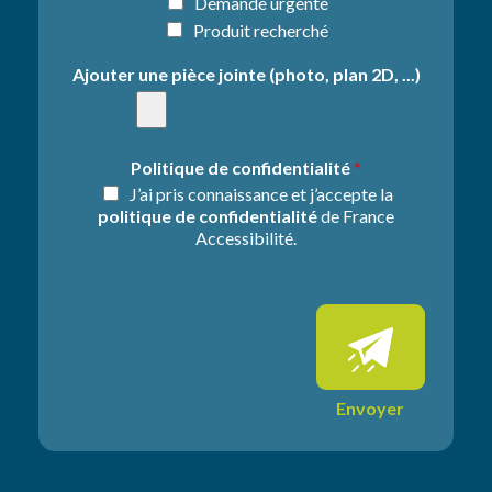
l
I
Demande urgente
a
n
Produit recherché
d
f
e
o
Ajouter une pièce jointe (photo, plan 2D, ...)
m
r
a
m
n
a
d
t
Politique de confidentialité
*
e
i
J’ai pris connaissance et j’accepte la
*
o
politique de confidentialité
de France
n
Accessibilité.
s
s
u
p
p
l
é
m
Envoyer
e
n
t
a