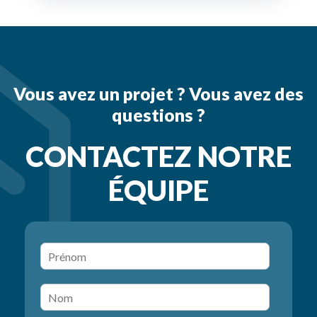
Vous avez un projet ? Vous avez des
questions ?
CONTACTEZ NOTRE
ÉQUIPE
P
r
é
N
n
o
o