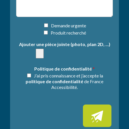
e
o
t
n
d
e
e
*
l
I
Demande urgente
a
n
Produit recherché
d
f
e
o
Ajouter une pièce jointe (photo, plan 2D, ...)
m
r
a
m
n
a
d
t
Politique de confidentialité
*
e
i
J’ai pris connaissance et j’accepte la
*
o
politique de confidentialité
de France
n
Accessibilité.
s
s
u
p
p
l
é
m