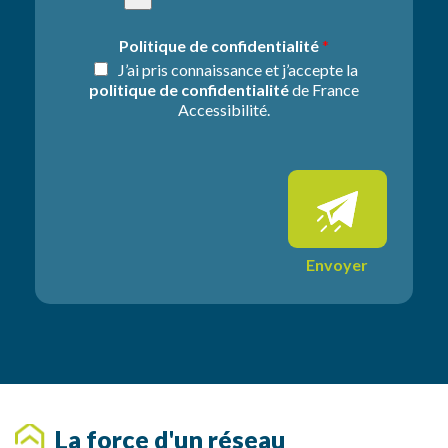
n
a
d
t
Politique de confidentialité
*
e
i
J’ai pris connaissance et j’accepte la
*
o
politique de confidentialité
de France
n
Accessibilité.
s
s
u
p
p
l
é
m
Envoyer
e
n
t
a
i
r
e
s
La force d'un réseau