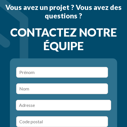
Vous avez un projet ? Vous avez des
questions ?
CONTACTEZ NOTRE
ÉQUIPE
P
r
é
N
n
o
o
m
m
A
d
r
C
e
o
s