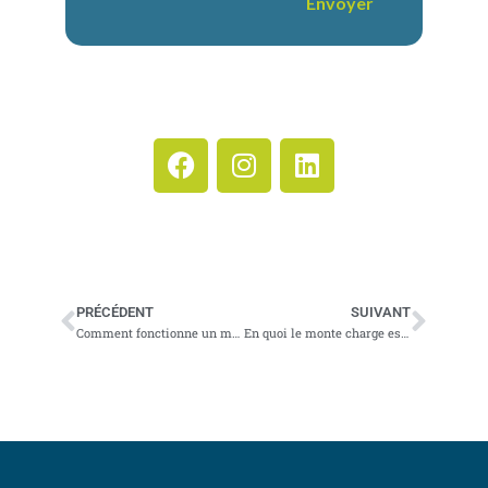
Envoyer
n
t
a
i
r
e
PRÉCÉDENT
SUIVANT
Comment fonctionne un monte escalier ?
En quoi le monte charge est-il utile ?