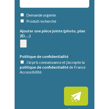
t
n
d
e
e
*
l
I
Demande urgente
a
n
Produit recherché
d
f
e
o
Ajouter une pièce jointe (photo, plan
m
r
2D, ...)
a
m
n
a
d
t
e
i
Politique de confidentialité
*
*
o
J’ai pris connaissance et j’accepte la
n
politique de confidentialité
de France
s
Accessibilité.
s
u
p
p
l
é
m
e