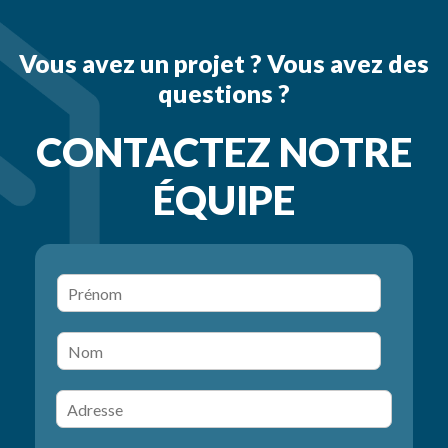
Vous avez un projet ? Vous avez des
questions ?
CONTACTEZ NOTRE
ÉQUIPE
P
r
é
N
n
o
o
m
m
A
d
r