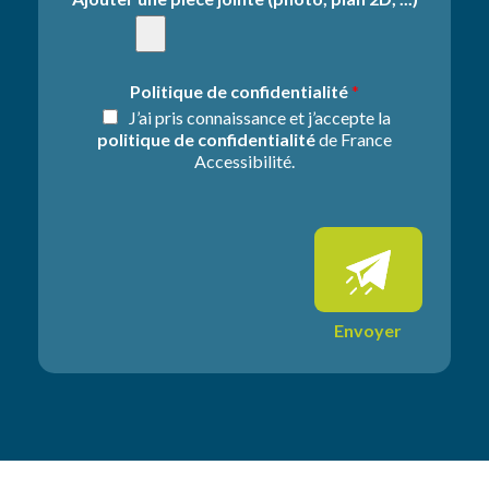
m
r
a
m
n
a
d
t
Politique de confidentialité
*
e
i
J’ai pris connaissance et j’accepte la
*
o
politique de confidentialité
de France
n
Accessibilité.
s
s
u
p
p
l
é
m
Envoyer
e
n
t
a
i
r
e