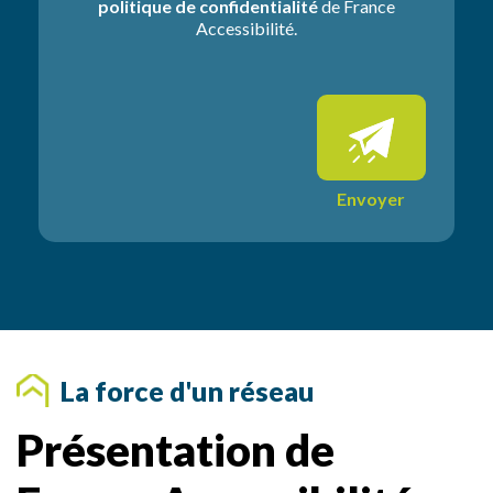
politique de confidentialité
de France
n
Accessibilité.
s
s
u
p
p
l
é
m
Envoyer
e
n
t
a
i
r
e
s
La force d'un réseau
Présentation de