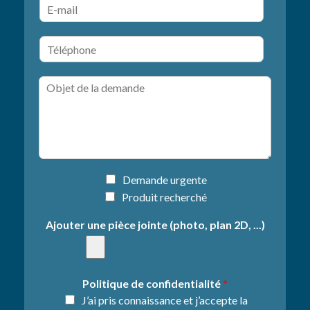
E
l
s
m
e
t
a
a
T
i
l
é
l
l
*
O
é
b
p
j
h
e
o
t
n
d
e
e
*
l
I
Demande urgente
a
n
Produit recherché
d
f
e
o
Ajouter une pièce jointe (photo, plan 2D, ...)
m
r
a
m
n
a
d
t
Politique de confidentialité
*
e
i
J’ai pris connaissance et j’accepte la
*
o