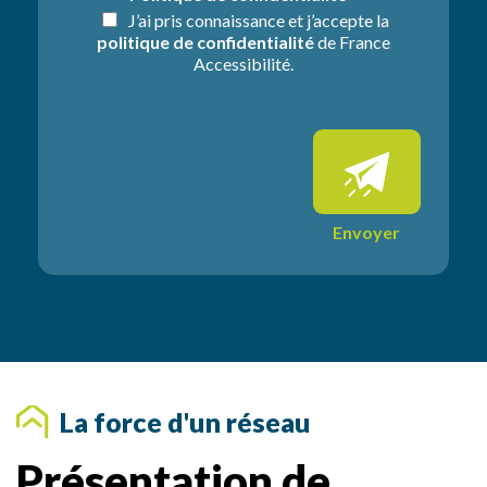
e
i
J’ai pris connaissance et j’accepte la
*
o
politique de confidentialité
de France
n
Accessibilité.
s
s
u
p
p
l
é
m
Envoyer
e
n
t
a
i
r
e
s
La force d'un réseau
Présentation de