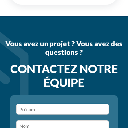
Vous avez un projet ? Vous avez des
questions ?
CONTACTEZ NOTRE
ÉQUIPE
P
r
é
N
n