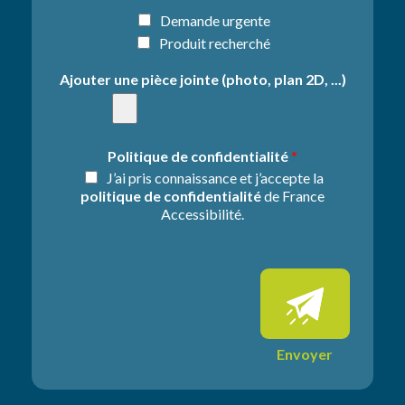
e
*
l
I
Demande urgente
a
n
Produit recherché
d
f
e
o
Ajouter une pièce jointe (photo, plan 2D, ...)
m
r
a
m
n
a
d
t
Politique de confidentialité
*
e
i
J’ai pris connaissance et j’accepte la
*
o
politique de confidentialité
de France
n
Accessibilité.
s
s
u
p
p
l
é
m
Envoyer
e
n
t