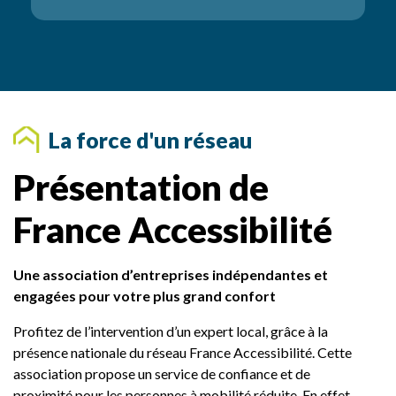
n
t
a
i
r
e
s
La force d'un réseau
Présentation de
France Accessibilité
Une association d’entreprises indépendantes et
engagées pour votre plus grand confort
Profitez de l’intervention d’un expert local, grâce à la
présence nationale du réseau France Accessibilité. Cette
association propose un service de confiance et de
proximité pour les personnes à mobilité réduite. En effet,