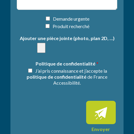
t
n
d
e
e
*
l
I
Demande urgente
a
n
Produit recherché
d
f
e
o
Ajouter une pièce jointe (photo, plan 2D, ...)
m
r
a
m
n
a
d
t
Politique de confidentialité
*
e
i
J’ai pris connaissance et j’accepte la
*
o
politique de confidentialité
de France
n
Accessibilité.
s
s
u
p
p
l
é
m
Envoyer
e