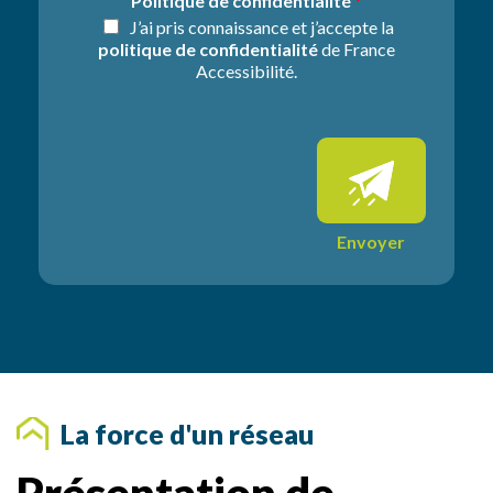
Politique de confidentialité
*
e
i
J’ai pris connaissance et j’accepte la
*
o
politique de confidentialité
de France
n
Accessibilité.
s
s
u
p
p
l
é
m
Envoyer
e
n
t
a
i
r
e
s
La force d'un réseau