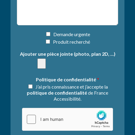
j
h
e
o
t
n
d
e
e
*
l
I
Demande urgente
a
n
Produit recherché
d
f
e
o
Ajouter une pièce jointe (photo, plan 2D, ...)
m
r
a
m
n
a
d
t
Politique de confidentialité
*
e
i
J’ai pris connaissance et j’accepte la
*
o
politique de confidentialité
de France
n
Accessibilité.
s
s
u
p
p
l