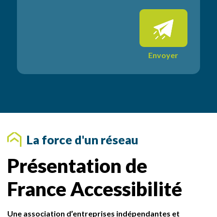
é
m
e
n
t
a
Envoyer
i
r
e
s
La force d'un réseau
Présentation de
France Accessibilité
Une association d’entreprises indépendantes et