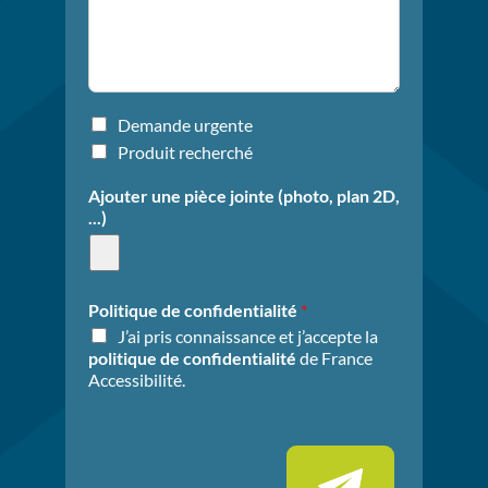
j
h
e
o
t
n
d
e
e
*
l
I
Demande urgente
a
n
Produit recherché
d
f
e
o
Ajouter une pièce jointe (photo, plan 2D,
m
r
...)
a
m
n
a
d
t
e
i
Politique de confidentialité
*
*
o
J’ai pris connaissance et j’accepte la
n
politique de confidentialité
de France
s
Accessibilité.
s
u
p
p
l