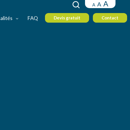
A
A
A
alités
FAQ
Devis gratuit
Contact